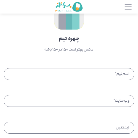
دورنما
آکادمی منابع انسانی
فرصت منابع انسانی
چهره تیم
ویترین منابع انسانی
عکس بهتر است 150 در 150 باشه
ساختن شرکت
آمدن به پرانتز
اسم تیم
*
رفتن به پرانتز
وب سایت
*
لینکدین