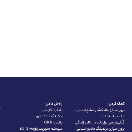
کمک کردن:
راه‌حل دادن:
ی
برون‌سپاری فانکشن منابع انسانی
پلتفرم کاریابی
آ
جذب و استخدام
رنکینگ داده‌محور
آ
کُلُنی؛ راهی برای تعادل کار و زندگی
پلتفرم OKR
آ
برون‌سپاری برندینگ منابع انسانی
سیستم مدیریت رزومه (ATS)
آ